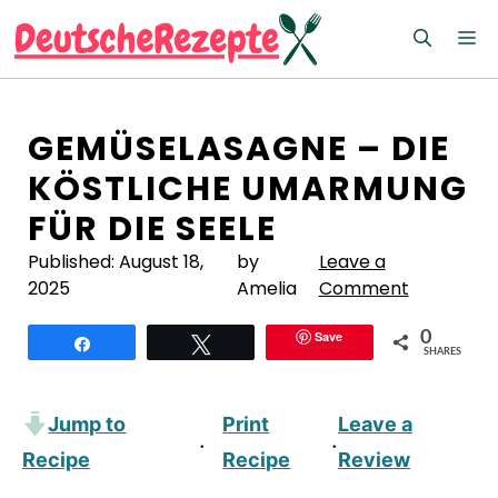
Zum
M
Inhalt
springen
GEMÜSELASAGNE – DIE
KÖSTLICHE UMARMUNG
FÜR DIE SEELE
Published:
August 18,
by
Leave a
2025
Amelia
Comment
Save
0
Teilen
Twittern
SHARES
Jump to
Print
Leave a
·
·
Recipe
Recipe
Review