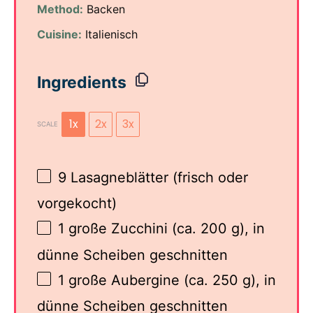
Method:
Backen
Cuisine:
Italienisch
Ingredients
1x
2x
3x
SCALE
9
Lasagneblätter (frisch oder
vorgekocht)
1
große Zucchini (ca.
200 g
), in
dünne Scheiben geschnitten
1
große Aubergine (ca.
250 g
), in
dünne Scheiben geschnitten