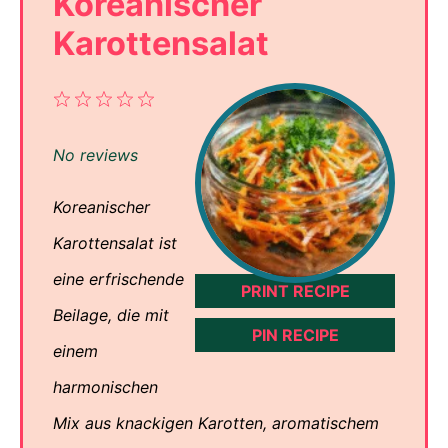
Koreanischer
Karottensalat
1
2
3
4
5
Star
Stars
Stars
Stars
Stars
No reviews
Koreanischer
Karottensalat ist
eine erfrischende
PRINT RECIPE
Beilage, die mit
PIN RECIPE
einem
harmonischen
Mix aus knackigen Karotten, aromatischem