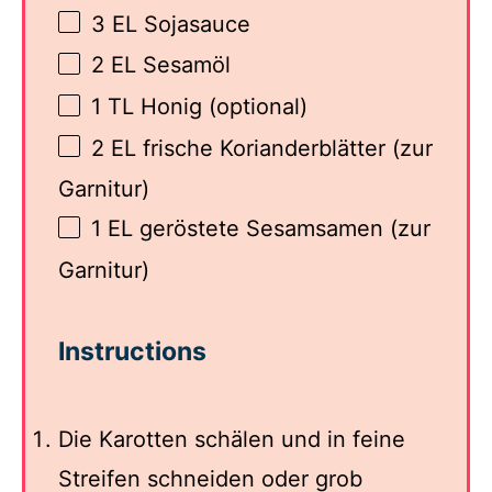
3
EL Sojasauce
2
EL Sesamöl
1
TL Honig (optional)
2
EL frische Korianderblätter (zur
Garnitur)
1
EL geröstete Sesamsamen (zur
Garnitur)
Instructions
Die Karotten schälen und in feine
Streifen schneiden oder grob