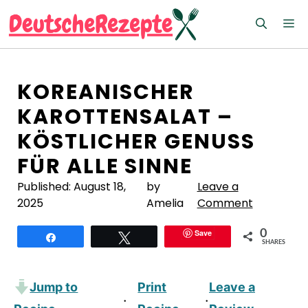
Zum
M
Inhalt
springen
KOREANISCHER
KAROTTENSALAT –
KÖSTLICHER GENUSS
FÜR ALLE SINNE
Published:
August 18,
by
Leave a
2025
Amelia
Comment
Save
0
Teilen
Twittern
SHARES
Jump to
Print
Leave a
·
·