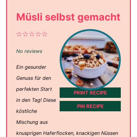
Müsli selbst gemacht
1
2
3
4
5
Star
Stars
Stars
Stars
Stars
No reviews
Ein gesunder
Genuss für den
perfekten Start
PRINT RECIPE
in den Tag! Diese
PIN RECIPE
köstliche
Mischung aus
knusprigen Haferflocken, knackigen Nüssen