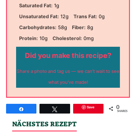
Saturated Fat:
1g
Unsaturated Fat:
12g
Trans Fat:
0g
Carbohydrates:
58g
Fiber:
8g
Protein:
10g
Cholesterol:
0mg
Did you make this recipe?
Share a photo and tag us — we can't wait to see
what you've made!
Save
0
Teilen
Twittern
SHARES
NÄCHSTES REZEPT