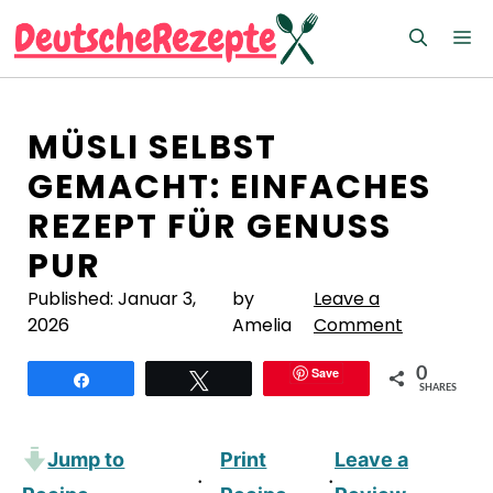
Zum
M
Inhalt
springen
MÜSLI SELBST
GEMACHT: EINFACHES
REZEPT FÜR GENUSS
PUR
Published:
Januar 3,
by
Leave a
2026
Amelia
Comment
Save
0
Teilen
Twittern
SHARES
Jump to
Print
Leave a
·
·