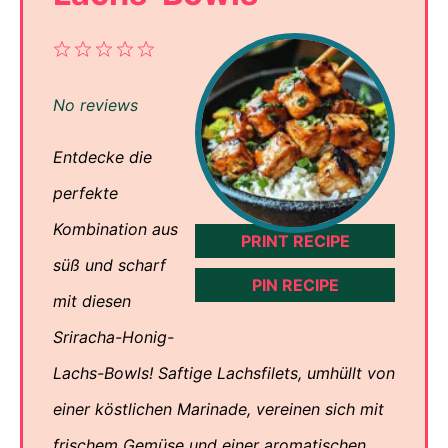
1
2
3
4
5
Star
Stars
Stars
Stars
Stars
No reviews
Entdecke die
perfekte
Kombination aus
PRINT RECIPE
süß und scharf
PIN RECIPE
mit diesen
Sriracha-Honig-
Lachs-Bowls! Saftige Lachsfilets, umhüllt von
einer köstlichen Marinade, vereinen sich mit
frischem Gemüse und einer aromatischen