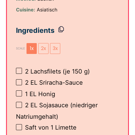
Cuisine:
Asiatisch
Ingredients
1x
2x
3x
SCALE
2
Lachsfilets (je 150 g)
2
EL Sriracha-Sauce
1
EL Honig
2
EL Sojasauce (niedriger
Natriumgehalt)
Saft von
1
Limette