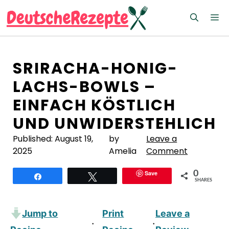
Zum
M
Inhalt
springen
SRIRACHA-HONIG-
LACHS-BOWLS –
EINFACH KÖSTLICH
UND UNWIDERSTEHLICH
Published:
August 19,
by
Leave a
2025
Amelia
Comment
Save
0
Teilen
Twittern
SHARES
Jump to
Print
Leave a
·
·