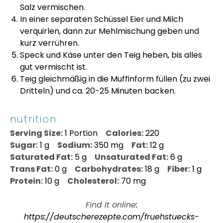
Salz vermischen.
In einer separaten Schüssel Eier und Milch
verquirlen, dann zur Mehlmischung geben und
kurz verrühren.
Speck und Käse unter den Teig heben, bis alles
gut vermischt ist.
Teig gleichmäßig in die Muffinform füllen (zu zwei
Dritteln) und ca. 20-25 Minuten backen.
nutrition
Serving Size:
1 Portion
Calories:
220
Sugar:
1 g
Sodium:
350 mg
Fat:
12 g
Saturated Fat:
5 g
Unsaturated Fat:
6 g
Trans Fat:
0 g
Carbohydrates:
18 g
Fiber:
1 g
Protein:
10 g
Cholesterol:
70 mg
Find it online
:
https://deutscherezepte.com/fruehstuecks-