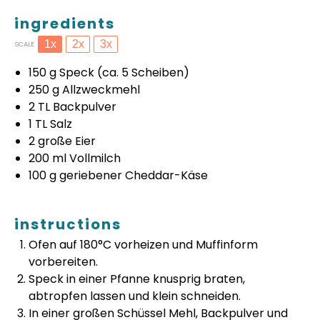
ingredients
1x
2x
3x
SCALE
150 g
Speck (ca.
5
Scheiben)
250 g
Allzweckmehl
2
TL Backpulver
1
TL Salz
2
große Eier
200
ml Vollmilch
100 g
geriebener Cheddar-Käse
instructions
Ofen auf 180°C vorheizen und Muffinform
vorbereiten.
Speck in einer Pfanne knusprig braten,
abtropfen lassen und klein schneiden.
In einer großen Schüssel Mehl, Backpulver und