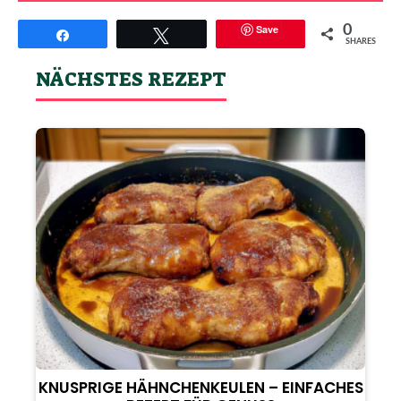
Save
0
Teilen
Twittern
SHARES
NÄCHSTES REZEPT
KNUSPRIGE HÄHNCHENKEULEN – EINFACHES