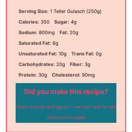
Serving Size:
1 Teller Gulasch (250g)
Calories:
350
Sugar:
4g
Sodium:
800mg
Fat:
20g
Saturated Fat:
8g
Unsaturated Fat:
10g
Trans Fat:
0g
Carbohydrates:
20g
Fiber:
3g
Protein:
30g
Cholesterol:
90mg
Did you make this recipe?
Share a photo and tag us — we can't wait to see
what you've made!