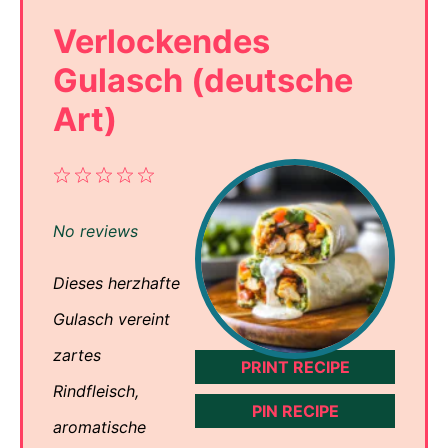
Verlockendes
Gulasch (deutsche
Art)
1
2
3
4
5
Star
Stars
Stars
Stars
Stars
No reviews
Dieses herzhafte
Gulasch vereint
zartes
PRINT RECIPE
Rindfleisch,
PIN RECIPE
aromatische