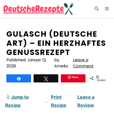
Zum
M
Inhalt
springen
GULASCH (DEUTSCHE
ART) – EIN HERZHAFTES
GENUSSREZEPT
Published:
Januar 12,
by
Leave a
2026
Amelia
Comment
Save
0
Teilen
Twittern
SHARES
Jump to
Print
Leave a
·
·
Recipe
Recipe
Review